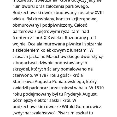
możliwości zwiedzania, która dotyczy jedynie
ruin dworu oraz założenia parkowego.
Bodzechowski dwór zbudowany został w XVIII
wieku. Był drewniany, konstrukcji zrębowej,
obmurowany i podpiwniczony. Całość
parterowa z piętrowymi ryzalitami nad
frontem z I poł. XIX wieku. Rozebrany po II
wojnie. Ocalała murowana piwnica i spiżarnia
z sklepieniem kolebkowym z lunetami. W
czasach Jacka hr. Małachowskiego dwór słynął
z bogactwa i dziwnie podostawianych
skrzydeł, których ściany pomalowano na
czerwono. W 1787 roku gościł króla
Stanisława Augusta Poniatowskiego, który
zwiedził park oraz uczestniczył w balu. W 1810
roku podejmowany był tu Fryderyk August,
późniejszy elektor saski i król. W
bodzechowskim dworze Witold Gombrowicz
„wdychał szaleństwo”. Pisarz mieszkał tu