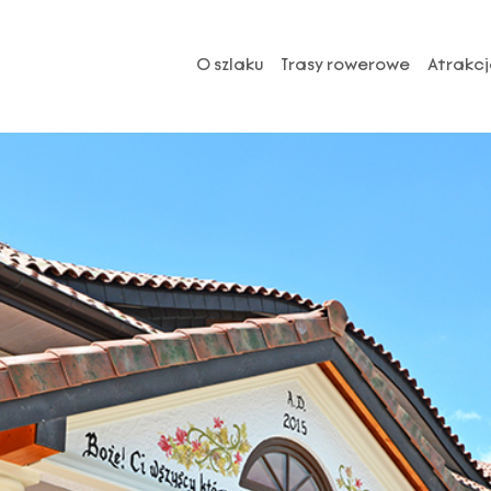
O szlaku
Trasy rowerowe
Atrakcj