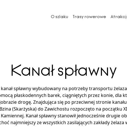
O szlaku
Trasy rowerowe
Atrakcj
Kanał spławny
9 kanał spławny wybudowany na potrzeby transportu żelaz
omocą płaskodennych barek, ciągniętych przez konie, dla 
brazie drogę. Znajdująca się po przeciwnej stronie kanału
zina (Skarżyska) do Zawichostu rozpoczęto na początku X
Kamiennej. Kanał spławny stanowił jednocześnie drugie obo
hoć najmniejszy ze wszystkich zasilających zakłady żelaza