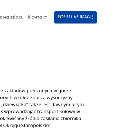
POBIERZ APLIKACJĘ
e na szlaku
Kontakt
a z zakładów położonych w górze
których wzdłuż zbocza wysoczyzny
 „dziewiątka” także jest dawnym bitym
IX wprowadzając transport kołowy w
k Świśliny źródło zasilania zbiornika
 w Okręgu Staropolskim,