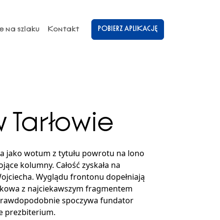
POBIERZ APLIKACJĘ
e na szlaku
Kontakt
w Tarłowie
ża jako wotum z tytułu powrotu na lono
tojące kolumny. Całość zyskała na
Wojciecha. Wyglądu frontonu dopełniają
stiukowa z najciekawszym fragmentem
icą prawdopodobnie spoczywa fundator
e prezbiterium.