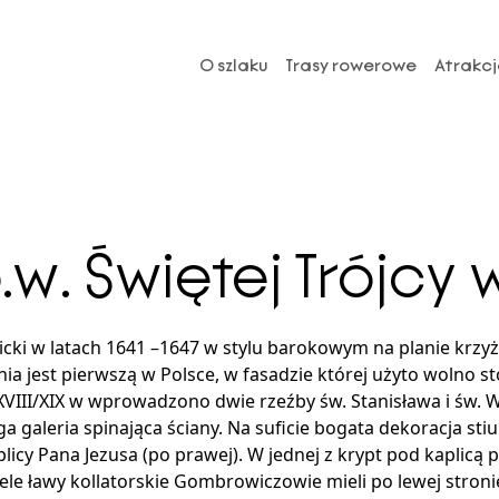
O szlaku
Trasy rowerowe
Atrakcj
.w. Świętej Trójcy 
icki w latach 1641 –1647 w stylu barokowym na planie krzy
nia jest pierwszą w Polsce, w fasadzie której użyto wolno s
VIII/XIX w wprowadzono dwie rzeźby św. Stanisława i św. 
ga galeria spinająca ściany. Na suficie bogata dekoracja 
 kaplicy Pana Jezusa (po prawej). W jednej z krypt pod kapl
ele ławy kollatorskie Gombrowiczowie mieli po lewej stroni