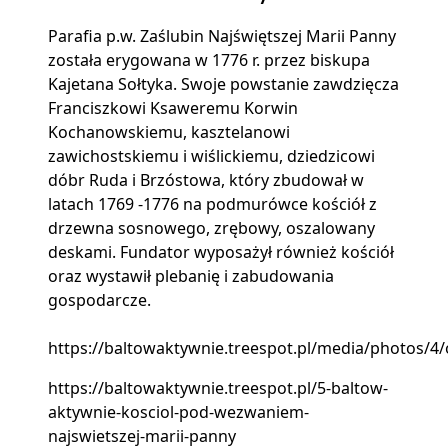
Parafia p.w. Zaślubin Najświętszej Marii Panny
została erygowana w 1776 r. przez biskupa
Kajetana Sołtyka. Swoje powstanie zawdzięcza
Franciszkowi Ksaweremu Korwin
Kochanowskiemu, kasztelanowi
zawichostskiemu i wiślickiemu, dziedzicowi
dóbr Ruda i Brzóstowa, który zbudował w
latach 1769 -1776 na podmurówce kościół z
drzewna sosnowego, zrębowy, oszalowany
deskami. Fundator wyposażył również kościół
oraz wystawił plebanię i zabudowania
gospodarcze.
https://baltowaktywnie.treespot.pl/media/photos/4/o
https://baltowaktywnie.treespot.pl/5-baltow-
aktywnie-kosciol-pod-wezwaniem-
najswietszej-marii-panny