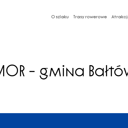
O szlaku
Trasy rowerowe
Atrakcj
MOR – gmina Bałtó