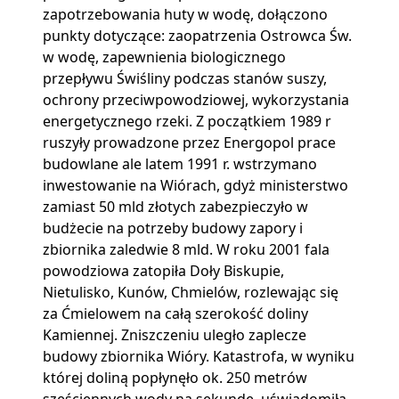
zapotrzebowania huty w wodę, dołączono
punkty dotyczące: zaopatrzenia Ostrowca Św.
w wodę, zapewnienia biologicznego
przepływu Świśliny podczas stanów suszy,
ochrony przeciwpowodziowej, wykorzystania
energetycznego rzeki. Z początkiem 1989 r
ruszyły prowadzone przez Energopol prace
budowlane ale latem 1991 r. wstrzymano
inwestowanie na Wiórach, gdyż ministerstwo
zamiast 50 mld złotych zabezpieczyło w
budżecie na potrzeby budowy zapory i
zbiornika zaledwie 8 mld. W roku 2001 fala
powodziowa zatopiła Doły Biskupie,
Nietulisko, Kunów, Chmielów, rozlewając się
za Ćmielowem na całą szerokość doliny
Kamiennej. Zniszczeniu uległo zaplecze
budowy zbiornika Wióry. Katastrofa, w wyniku
której doliną popłynęło ok. 250 metrów