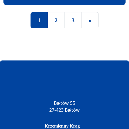
Posts navigation
1
2
3
»
Bałtów 55
27-423 Bałtów
Krzemienny Krąg